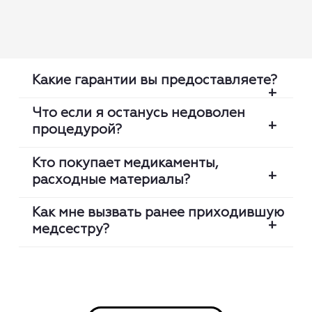
Какие гарантии вы предоставляете?
Что если я останусь недоволен
процедурой?
Мы проверяем каждую медсестру:
лицензию, оригинальность диплома,
Кто покупает медикаменты,
клинический опыт. Мы гарантируем что
расходные материалы?
Мы гарантируем высокий уровень сервиса.
медсестра приедет вовремя и выполнит
В любой момент вы можете заменить
процедуры на высоком профессиональном
Как мне вызвать ранее приходившую
медсестру. Так же мы возвращаем 100%
уровне.
медсестру?
Вы можете дополнительно приобрести
оплаты за вызов в случае одной из
популярные медикаменты для выбранной
подтвержденных претензий:
Через приложение: выберете ваш заказ и
процедуры с помощью доп.услуги
нажмите Повторить.
«Покупка лекарств в аптеке» прямо на
— В ходе процедуры пациент получил
Через диспетчера: позвоните +7 (8352)
сайте / приложении.