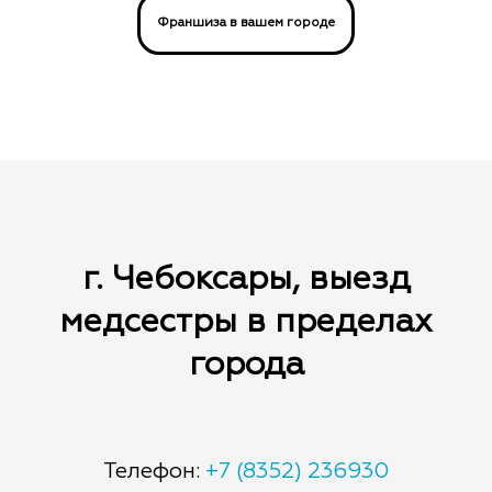
травму
236930 и мы найдем ближайшее свободное
Франшиза в вашем городе
Так же вы можете указать в заказе, какие
— Медсестра не привезла заказанные
окно у вашей медсестры для
дополнительные лекарства по назначению
клиентом медикаменты
бронирования.
врача вам необходимо привезти. Оплата за
лекарства возможна наличными медсестре,
так и через приложение по карте.
г. Чебоксары, выезд
медсестры в пределах
города
Телефон:
+7 (8352) 236930